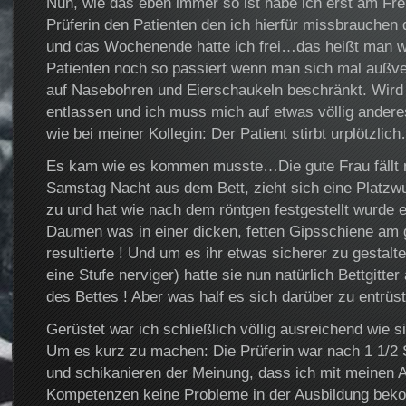
Nun, wie das eben immer so ist habe ich erst am Fre
Prüferin den Patienten den ich hierfür missbrauchen 
und das Wochenende hatte ich frei…das heißt man w
Patienten noch so passiert wenn man sich mal außv
auf Nasebohren und Eierschaukeln beschränkt. Wird e
entlassen und ich muss mich auf etwas völlig andere
wie bei meiner Kollegin: Der Patient stirbt urplötzlic
Es kam wie es kommen musste…Die gute Frau fällt n
Samstag Nacht aus dem Bett, zieht sich eine Platz
zu und hat wie nach dem röntgen festgestellt wurde e
Daumen was in einer dicken, fetten Gipsschiene am
resultierte ! Und um es ihr etwas sicherer zu gestalt
eine Stufe nerviger) hatte sie nun natürlich Bettgitter
des Bettes ! Aber was half es sich darüber zu entrü
Gerüstet war ich schließlich völlig ausreichend wie si
Um es kurz zu machen: Die Prüferin war nach 1 1/2
und schikanieren der Meinung, dass ich mit meinen 
Kompetenzen keine Probleme in der Ausbildung bek