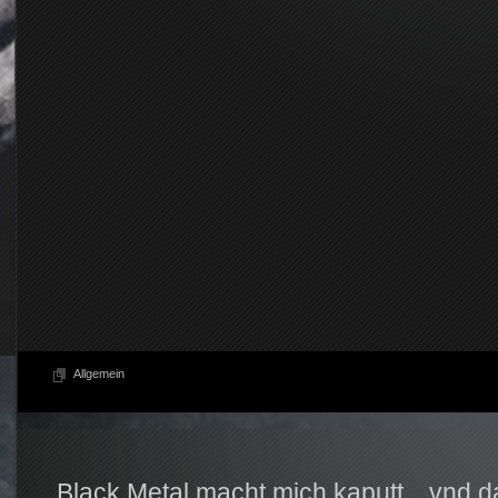
Allgemein
Black Metal macht mich kaputt…vnd da