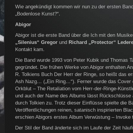
Wie angekündigt kommen wir nun zu der ersten Ban
„Bodenlose Kunst?“.
Abigor
Abigor ist die erste Band über die Ich mit den Musik
„Silenius“ Gregor
und
Richard „Protector“ Leder
Kontakt kam.
Die Band wurde 1993 von Peter Kubik und Thomas T
gegründet. Die frühen Werke von Abigor enthalten An
R. Tolkiens Buch Der Herr der Ringe, so heißt das 
Ash Nazg… („Ein Ring…“). Ferner wurde das Cover d
Orkblut – The Retaliation vom Herr-der-Ringe-Künstle
und auch der Name des Albums lässt Rückschlüsse au
durch Tolkien zu. Trotz dieser Einflüsse spielte die 
Veröffentlichungen reinen, satanisch inspirierten Bla
erschien Abigors erstes Album Verwüstung – Invoke 
Der Stil der Band änderte sich im Laufe der Zeit häuf