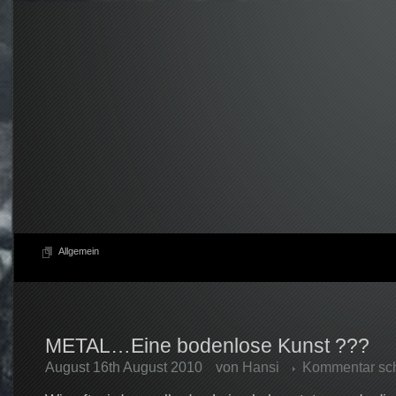
Allgemein
METAL…Eine bodenlose Kunst ???
August 16th August 2010
von
Hansi
Kommentar sc