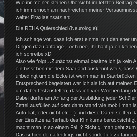
Wie ihr meiner kleinen Übersicht im letzten Beitrag 
ich immernoch am nachreichen meiner Versäumnisse 
weiter Praxiseinsatz an:
Die REHA Quierschied (Neurologie)!
Ich schlage vor, dass ich erst einmal mit den eher 
Dingen dazu anfange…Ach nee, ihr habt ja eh keinen
ich schreibe xD
Also wie folgt…Zunächst einmal besitze ich ja kein A
ein bisschen mit dem Saarland auskennt weiß, dass 
unbedingt um die Ecke ist wenn man in Saarbrücken
Entsprechend begeistert war ich als ich auf meinen 
um dabei festzustellen, dass ich vier Wochen lang dor
Dabei durfte am Anfang der Ausbildung jeder Schüler 
Zettel ausfüllen auf dem dann stand wie mobil man is
Auto hat, oder nicht etc…) und diese Daten sollten d
der Einsätze außerhalb des Klinikums berücksichtigt
macht man in so einem Fall ? Richtig, man geht zum 
Das schien den allerdings nicht sonderlich zu tangie