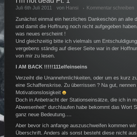
I’m not dead Pt. 1
Juli 6th Juli 2011
von
Hansi
Kommentar schreiben
Zunächst einmal ein herzliches Dankeschön an alle d
und damit die Hoffnung noch nicht aufgegeben haben
was neues erscheint !
Und gleichzeitig bitte ich vielmals um Entschuldigu
vergebens ständig auf dieser Seite war in der Hoffnu
von mir zu lesen.
I AM BACK !!!!!111elfeinseins
Verzeiht die Unannehmlichkeiten, oder um es kurz 
eine Schaffenskrise. Zu überrissen ? Na gut, nennen 
Motivationslosigkeit
Doch in Anbetracht der Stationseinsätze, die ich in m
Abwesenheit“ durchlaufen habe bekommt das Wort Sc
ganz neue Bedeutung….
Aber bevor ich anfange auszuschweifen kommen wir 
Überschrift. Anders als sonst besteht diese nicht aus