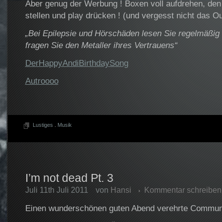
Aber genug der Werbung ! Boxen voll aufdrehen, de
stellen und play drücken ! (und vergesst nicht das O
„Bei Epilepsie und Hörschäden lesen Sie regelmäßig 
fragen Sie den Metaller ihres Vertrauens“
DerHappyAndiBirthdaySong
Autroooo
Lustiges
.
Musik
I’m not dead Pt. 3
Juli 11th Juli 2011
von
Hansi
Kommentar schreiben
Einen wunderschönen guten Abend verehrte Communi