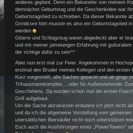
anderes geplant. Denn ein Bekannter von meinem Kol
demnächst Geburtstag und die Geschenkidee war ih
Geburtstagslied zu schreiben. Da dieser Bekannte ab
Grindcore hört musste es also ein Geburtstagslied i
werden
Gitarre und Schlagzeug waren abgedeckt aber er bra
und mit meiner jahrelangen Erfahrung mit gutturalem
der richtige dafür zu sein^^
Aber nun erst mal zur Feier. Angekommen in Hochspe
erstmal den Bruder meines Kollegen und den ersten 
Kurz vorgestellt, alle Sachen gepackt und ab gings 
Trihausmannkomplex….oder für Außenstehende: Zum
Geschehens. Da wurden schon mal die ersten Flasch
Grill aufgebaut.
Um die Sache abzukürzen erläutere ich jetzt nicht alle
und da ich die allgemeine Vorstellung vom gemeinen 
unersättlichen Biersäufer nicht noch unterstützen mö
Euch auch die Ausführungen eines „PowerTowers“ ode