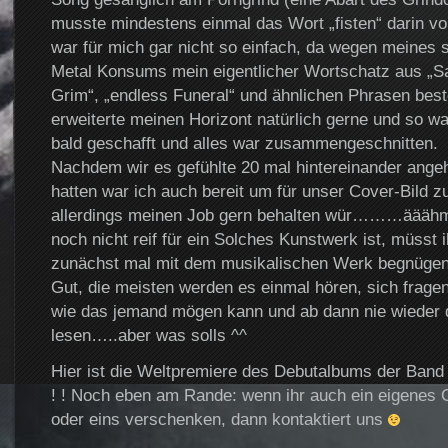
musste mindestens einmal das Wort „fisten“ darin 
war für mich gar nicht so einfach, da wegen meines 
Metal Konsums mein eigentlicher Wortschatz aus „Sa
Grim“, „endless Funeral“ und ähnlichen Phrasen bes
erweiterte meinen Horizont natürlich gerne und so w
bald geschafft und alles war zusammengeschnitten.
Nachdem wir es gefühlte 20 mal hintereinander angeh
hatten war ich auch bereit um für unser Cover-Bild z
allerdings meinen Job gern behalten wür………ääähm,
noch nicht reif für ein Solches Kunstwerk ist, müsst 
zunächst mal mit dem musikalischen Werk begnüge
Gut, die meisten werden es einmal hören, sich frage
wie das jemand mögen kann und ab dann nie wieder 
lesen…..aber was solls ^^
Hier ist die Weltpremiere des Debutalbums der Band „
! ! Noch eben am Rande: wenn ihr auch ein eigenes G
oder eins verschenken, dann kontaktiert uns