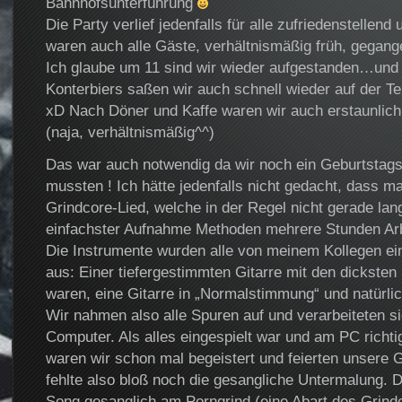
Bahnhofsunterführung
Die Party verlief jedenfalls für alle zufriedenstellen
waren auch alle Gäste, verhältnismäßig früh, gegang
Ich glaube um 11 sind wir wieder aufgestanden…und
Konterbiers saßen wir auch schnell wieder auf der T
xD Nach Döner und Kaffe waren wir auch erstaunlich s
(naja, verhältnismäßig^^)
Das war auch notwendig da wir noch ein Geburtstag
mussten ! Ich hätte jedenfalls nicht gedacht, dass ma
Grindcore-Lied, welche in der Regel nicht gerade lang
einfachster Aufnahme Methoden mehrere Stunden Arb
Die Instrumente wurden alle von meinem Kollegen ei
aus: Einer tiefergestimmten Gitarre mit den dicksten 
waren, eine Gitarre in „Normalstimmung“ und natürli
Wir nahmen also alle Spuren auf und verarbeiteten 
Computer. Als alles eingespielt war und am PC richtig
waren wir schon mal begeistert und feierten unsere Ge
fehlte also bloß noch die gesangliche Untermalung. D
Song gesanglich am Porngrind (eine Abart des Grindco