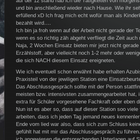
auf der 12 stand hab ich die Tätigkeiten von morgens
und bin anschließend wieder nach Hause. Wie ihr se
erfüllend xD Ich frag mich echt wofür man als Kinde
bezahlt wird….
Ich bin ja froh wenn auf der Arbeit nicht gerade der Te
wenn es so richtig zäh abgeht verfliegt die Zeit auch 
Naja, 2 Wochen Einsatz bieten mir jetzt nicht gerad
Erzählstoff, aber vielleicht noch 1-2 mehr oder wen
die sich NACH diesem Einsatz ereigneten.
Wie ich eventuell schon erwähnt habe erhalten Azub
Praxisteil von der jewiligen Station eine Einsatzbeurt
Das Abschlussgespräch sollte mit der Person stattf
meisten bzw. intensivsten zusammengearbeitet hat, im
extra für Schüler vorgesehene Fachkraft oder eben di
Nun ist es aber so, dass auf dieser Station soo viel
arbeiten, dass ich jeden Tag jemand neues kennenler
Ende vom lied war also, dass sich zum Schluss keine
gefühlt hat mit mir das Abschlussgespräch zu führen
ich angewiesen die entsprechenden Unterlagen auf S