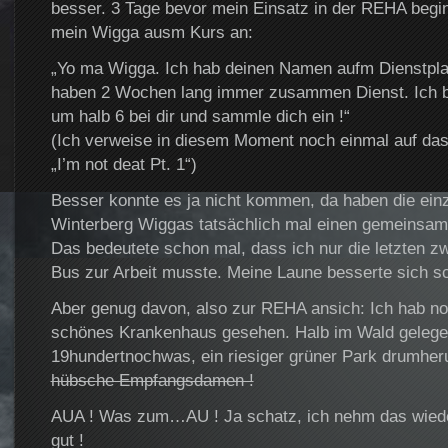
besser. 3 Tage bevor mein Einsatz in der REHA begin
mein Wigga ausm Kurs an:
„Yo ma Wigga. Ich hab deinen Namen aufm Dienstpla
haben 2 Wochen lang immer zusammen Dienst. Ich 
um halb 6 bei dir und sammle dich ein !“
(Ich verweise in diesem Moment noch einmal auf das 
„I’m not deat Pt. 1“)
Besser konnte es ja nicht kommen, da haben die einz
Winterberg Wiggas tatsächlich mal einen gemeinsam
Das bedeutete schon mal, dass ich nur die letzten 
Bus zur Arbeit musste. Meine Laune besserte sich sc
Aber genug davon, also zur REHA ansich: Ich hab no
schönes Krankenhaus gesehen. Halb im Wald gelege
19hundertnochwas, ein riesiger grüner Park drumhe
hübsche Empfangsdamen !
AUA ! Was zum…AU ! Ja schatz, ich nehm das wieder 
gut !