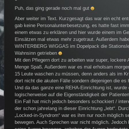
Puh, das ging gerade noch mal gut
Aber weiter im Text. Kurzgesagt das war ein echt en
gab keine Personalunterbesetzung, es hatte fast im
einem etwas zu erklären und hier wurde einem im G
Einsätzen mal etwas mehr zugetraut. Außerdem habe
WINTERBERG WIGGAS im Dopelpack die Stationsleit
Wahnsinn getrieben
Mit den Pflegern dort zu arbeiten war super, locker
Menge Spaß. Außerdem war es mal erholsam morgens
15 Leute waschen zu müssen, denn anders als im K
dort nicht die akuten Fälle sondern diejenigen die es h
Und da das ganze eine REHA-Einrichtung ist, wurde
logischerweise auf die Eigenständigkeit der Patienten
Ein Fall hat mich jedoch besonders schockiert / intere
der schon jahrelang in dieser Einrichtung „lebt“. Du
„Locked-in-Syndrom“ war es ihm nur noch möglich sei
bewegen. Auch Sprechen war nicht möglich. Jedoch k