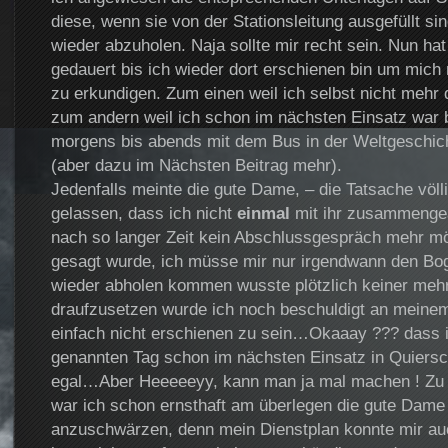
diese, wenn sie von der Stationsleitung ausgefüllt si
wieder abzuholen. Naja sollte mir recht sein. Nun hat
gedauert bis ich wieder dort erschienen bin um mich
zu erkundigen. Zum einen weil ich selbst nicht mehr
zum andern weil ich schon im nächsten Einsatz war 
morgens bis abends mit dem Bus in der Weltgeschic
(aber dazu im Nächsten Beitrag mehr).
Jedenfalls meinte die gute Dame, – die Tatsache völl
gelassen, dass ich nicht
einmal
mit ihr zusammengea
nach so langer Zeit kein Abschlussgespräch mehr mö
gesagt wurde, ich müsse mir nur irgendwann den Bog
wieder abholen kommen wusste plötzlich keiner meh
draufzusetzen wurde ich noch beschuldigt an meinem
einfach nicht erschienen zu sein…Okaaay ??? dass 
genannten Tag schon im nächsten Einsatz in Quiersch
egal…Aber Heeeeeyy, kann man ja mal machen ! Zu 
war ich schon ernsthaft am überlegen die gute Dame
anzuschwärzen, denn mein Dienstplan konnte mir au