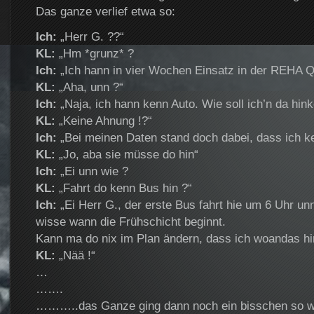
Das ganze verlief etwa so:
Ich:
„Herr G. ??“
KL:
„Hm *grunz* ?
Ich:
„Ich hann in vier Wochen Einsatz in der REHA Q
KL:
„Aha, unn ?“
Ich:
„Naja, ich hann kenn Auto. Wie soll ich’n da hi
KL:
„Keine Ahnung !?“
Ich:
„Bei meinen Daten stand doch dabei, dass ich k
KL:
„Jo, aba sie müsse do hin“
Ich:
„Ei unn wie ?
KL:
„Fahrt do kenn Bus hin ?“
Ich:
„Ei Herr G., der erste Bus fahrt hie um 6 Uhr un
wisse wann die Frühschicht beginnt.
Kann ma do nix im Plan ändern, dass ich woandas h
KL:
„Nää !“
…
…….
………..das Ganze ging dann noch ein bisschen so wei