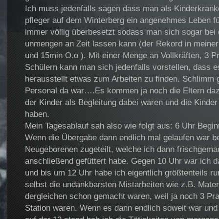
Ich muss jedenfalls sagen dass man als Kinderkran
pfleger auf dem Winterberg ein angenehmes Leben führ
immer völlig überbesetzt sodass man sich sogar bei
unmengen an Zeit lassen kann (der Rekord in meiner
und 15min O.o ). Mit einer Menge an Vollkräften, 3 P
Schülern kann man sich jedenfalls vorstellen, dass e
herausstellt etwas zum Arbeiten zu finden. Schlimm 
Personal da war….Es kommen ja noch die Eltern dazu,
der Kinder als Begleitung dabei waren und die Kinde
haben.
Mein Tagesablauf sah also wie folgt aus: 6 Uhr Begin
Wenn die Übergabe dann endlich mal gelaufen war b
Neugeborenen zugeteilt, welche ich dann frischgema
anschließend gefüttert habe. Gegen 10 Uhr war ich d
und bis um 12 Uhr habe ich eigentlich größtenteils 
selbst die undankbarsten Mistarbeiten wie z.B. Materi
dergleichen schon gemacht waren, weil ja noch 3 Pra
Station waren. Wenn es dann endlich soweit war und