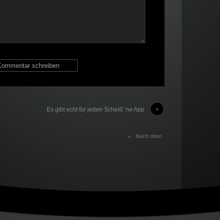
Es gibt echt für jeden Scheiß ’ne App
Nach oben