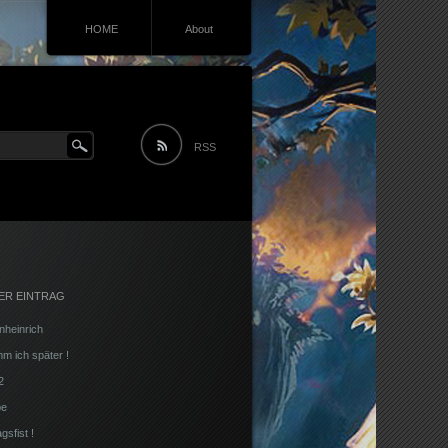
HOME
About
RSS
ER EINTRAG
nheinrich
 ich später !
2
be
gsfist !