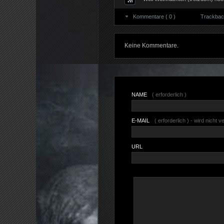
Kommentare ( 0 )
Trackback
Keine Kommentare.
NAME
( erforderlich )
E-MAIL
( erforderlich ) - wird nicht ve
URL