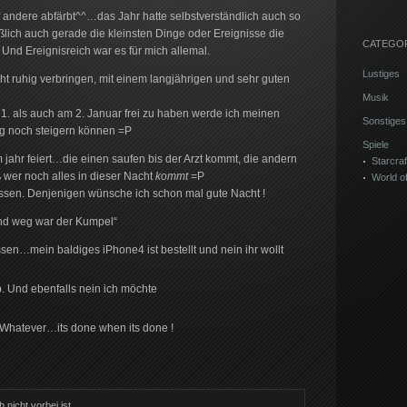
andere abfärbt^^…das Jahr hatte selbstverständlich auch so
ießlich auch gerade die kleinsten Dinge oder Ereignisse die
CATEGO
Und Ereignisreich war es für mich allemal.
Lustiges
echt ruhig verbringen, mit einem langjährigen und sehr guten
Musik
1. als auch am 2. Januar frei zu haben werde ich meinen
Sonstiges
g noch steigern können =P
Spiele
 jahr feiert…die einen saufen bis der Arzt kommt, die andern
Starcraft
 wer noch alles in dieser Nacht
kommt
=P
World o
ssen. Denjenigen wünsche ich schon mal gute Nacht !
nd weg war der Kumpel“
ssen…mein baldiges iPhone4 ist bestellt und nein ihr wollt
b. Und ebenfalls nein ich möchte
 Whatever…its done when its done !
 nicht vorbei ist…