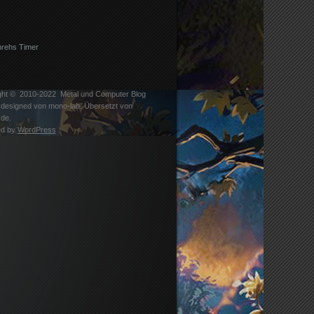
nrehs Timer
ght © 2010-2022
Metal und Computer Blog
designed von
mono-lab
. Übersetzt von
.de
.
ed by
WordPress