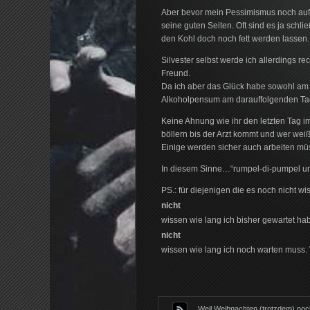
Aber bevor mein Pessimismus noch auf 
seine guten Seiten. Oft sind es ja schl
den Kohl doch noch fett werden lassen. 
Silvester selbst werde ich allerdings r
Freund.
Da ich aber das Glück habe sowohl am 
Alkoholpensum am darauffolgenden Ta
Keine Ahnung wie ihr den letzten Tag im
böllern bis der Arzt kommt und wer weiß
Einige werden sicher auch arbeiten mü
In diesem Sinne…“rumpel-di-pumpel u
PS.: für diejenigen die es noch nicht wi
nicht
wissen wie lang ich bisher gewartet ha
nicht
wissen wie lang ich noch warten muss.
Weil Weihnachten (trotzdem) noch