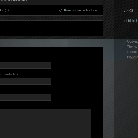
s ( 0 )
Kommentar schreiben
LINKS
Ichbinkei
Copyri
Theme 
shinshi
Power
röffentlicht -