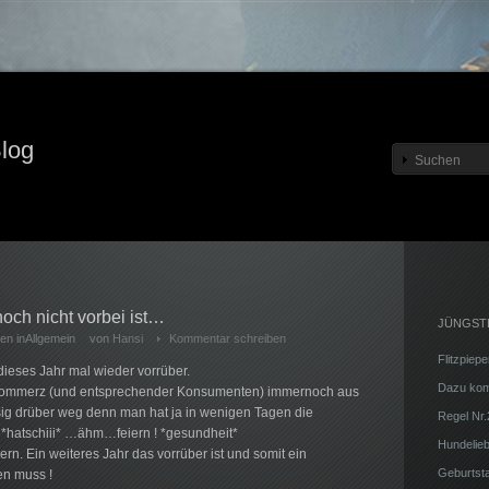
log
och nicht vorbei ist…
JÜNGST
en inAllgemein
von
Hansi
Kommentar schreiben
Flitzpiepe
r dieses Jahr mal wieder vorrüber.
Dazu komm
r Kommerz (und entsprechender Konsumenten) immernoch aus
sig drüber weg denn man hat ja in wenigen Tagen die
Regel Nr.
…*hatschiii* …ähm…feiern ! *gesundheit*
Hundelie
rn. Ein weiteres Jahr das vorrüber ist und somit ein
Geburtsta
en muss !