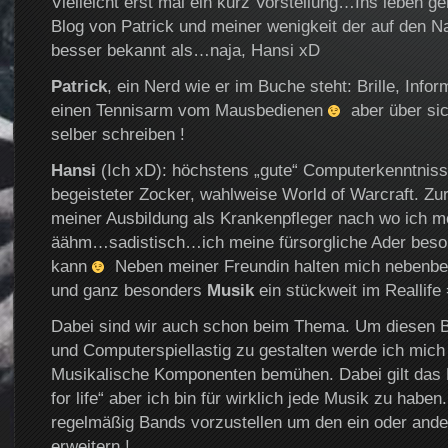
Vielleicht erst mal ein kurz Vorstellung…Ins leben g
Blog von Patrick und meiner wenigkeit der auf den N
besser bekannt als…naja, Hansi xD
Patrick
, ein Nerd wie er im Buche steht: Brille, Info
einen Tennisarm vom Mausbedienen
aber über sich
selber schreiben !
Hansi
(Ich xD): höchstens „gute“ Computerkenntniss
begeisteter Zocker, wahlweise World of Warcraft. Zur
meiner Ausbildung als Krankenpfleger nach wo ich m
äähm…sadistisch…ich meine fürsorgliche Ader beso
kann
Neben meiner Freundin halten mich nebenbe
und ganz besonders
Musik
ein stückweit im Reallife
Dabei sind wir auch schon beim Thema. Um diesen 
und Computerspiellastig zu gestalten werde ich mich
Musikalische Komponenten bemühen. Dabei gilt das 
for life“ aber ich bin für wirklich jede Musik zu habe
regelmäßig Bands vorzustellen um den ein oder ande
erweitern !