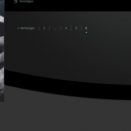
Sonstiges
« Vorheriger
1
…
4
5
6